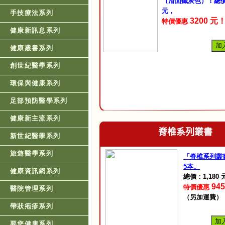
（滑面鐵灰色）！總
元，
手技療法系列
3200 元
特價優惠
健康新訊息系列
加
健康叢書系列
創世紀醫學系列
環保與健康系列
足部預防醫學系列
健康新主流系列
脊椎系列叢書
新世紀醫學系列
旅遊醫學系列
「脊椎系列叢
5本。
健康資訊網系列
總價：
1,180
94
特價優惠
醫院管理系列
（另加運費）
帶狀疱疹系列
加
要您健康系列