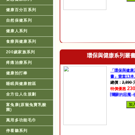
健康百分百系列
自然保健系列
健康人系列
食療與健康系列
200歲家族系列
環保與健康系列叢
疼痛治療系列
「環保與健康
健康拍打棒
書」壹套13本
總價：
2,890
睡眠與健康館區
23
特價優惠
全方位人生規劃
名叫環境荷爾蒙的惡魔--使人類
加
富兔康(原寵兔寶乳酸
菌)
萬用多功能毛巾
停看聽系列