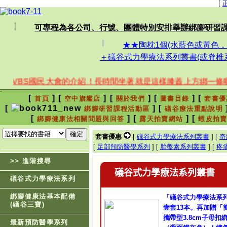
[
| | |
可專程為各公司、行號、團體特別安排舉辦綁腳研習課
| | |
★★陶枕1個(水藍色或黃色，
＋礒谷式力學療法系列叢書(或脊椎系
BS國民大會的介紹！長時間坐著就是這樣膝蓋上方綁一條喔！讚啦
[
]
[
]
[
]
[
]
[
首頁
空中旗艦店
關於我們
圖書目錄
套書優
[
]
[
綁腳研習課程活動區
礒谷療法重點說明
[
]
[
]
[
綁腳健康法相關問題與回答
露天拍賣網站
蝦皮拍
套書優惠
[
礒谷式力學療法系列叢書
]
[
奇
[
足部預防醫學系列
]
[
胎盤素系列叢書
]
[
疼
>> 進階搜尋
礒谷式力學療法系列叢書
礒谷式力學療法系列
綁腳健康法基本配備
「礒谷式力學療法系
(礒谷三寶)
壹套13本。再加贈「
攜帶型3.8cm子母扣
最新預防醫學系列